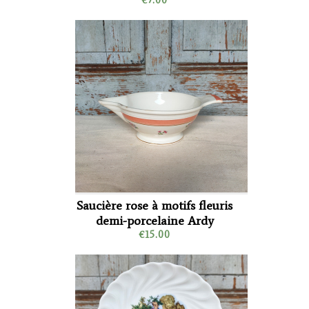
Saucière rose à motifs fleuris
demi-porcelaine Ardy
€15.00