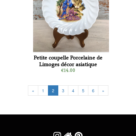
Petite coupelle Porcelaine de
Limoges décor asiatique
€14.00
«
1
2
3
4
5
6
»


