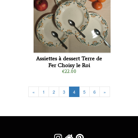
Assiettes à dessert Terre de
Fer Choisy le Roi
€22.00
«
1
2
3
4
5
6
»


