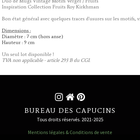
Duo de Mugs Vintage Motifs Verger / Fruits
Inspiration Collection Fruits Roy Kirkhman
Bon état général avec quelques traces d'usures sur les motifs, vi
Dimensions :
Diamètre : 7 cm (hors anse)
Hauteur : 9 cm
Un seul lot disponible !
TVA non applicable - article 293 B du CGI.



BUREAU DES CAPUCINS
Tous droits réservés. 2021-2025
Mentions légales & Conditions de vente